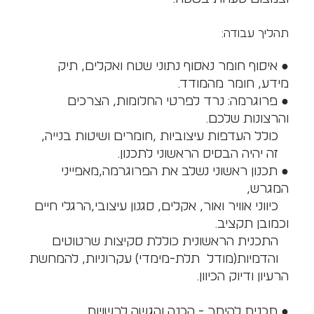
תהליך עבודה:
● איסוף חומר נאסוף
נתוני שטח ואקלים, תיק
מידע, חומר מהמודד.
● פרוגרמה: נרד לפרטי החלומות, הצרכים
והרצונות שלכם.
כולל העדפות עיצוביות ,חומרים ושיטות בנייה,
זה יהיה הבסיס הראשוני לתכנון.
● תכנון ראשוני נשלב את הפרוגרמה,מאפייני
המגרש,
כיווני אוויר ואור, אקלים, סגנון עיצובי,הרגלי חיים
וכמובן תקציב.
התכנית הראשונית כוללת סקיצות שרטוטים
והדמיות(מודל תלת-מימדי) עקרוניות, להמחשת
הרעיון ודיוק הכיוון.
● תכנית להיתר - הכנה והגשה לרשויות.